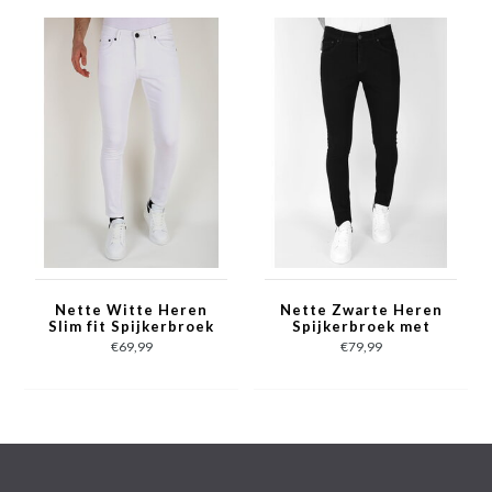
- Kleur: Zie afbeelding
- Artikelcode: MM103
- Lengte: Standaard 34
- Pasvorm: Slim Fit / Stretch
- Patroon: Blanco
- Sluiting: Knopen
- Kledingproductie: Turkije
- Materiaal: 98% Coton, 2% Spandex
- Weefsel: Denimweefsel
- Zakken: 2 Voorzakken, 2 Achterzakken
- Wasvoorschrift: Machinewas 30 graden
Nette Witte Heren
Nette Zwarte Heren
- Beschikbare maten: 29 - 30 - 31 - 32 - 33 - 34 - 36 - 38
Slim fit Spijkerbroek
Spijkerbroek met
met Stretch -DP105
Stretch- Slim Fit -
€69,99
€79,99
DP104