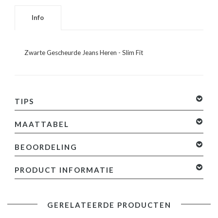
Info
Zwarte Gescheurde Jeans Heren - Slim Fit
TIPS
MAATTABEL
BEOORDELING
0 sterren op basis van 0 beoordelingen
Je beoordeling
PRODUCT INFORMATIE
toevoegen
Specificaties:
GERELATEERDE PRODUCTEN
- Zwarte Gescheurde Jeans Heren - Slim Fit