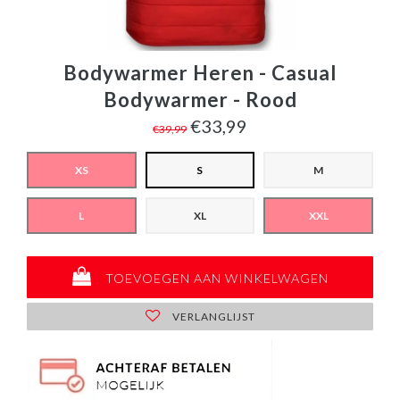
Bodywarmer Heren - Casual
Bodywarmer - Rood
€33,99
€39,99
XS
S
M
L
XL
XXL
TOEVOEGEN AAN WINKELWAGEN
VERLANGLIJST