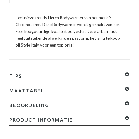
Exclusieve trendy Heren Bodywarmer van het merk Y
Chromosome. Deze Bodywarmer wordt gemaakt van een
zeer hoogwaardige kwaliteit polyester. Deze Urban Jack
heeft uitstekende afwerking en pasvorm, het is nu te koop
bij Style Italy voor een top prijs!
TIPS
MAATTABEL
BEOORDELING
0 sterren op basis van 0 beoordelingen
Je beoordeling
PRODUCT INFORMATIE
toevoegen
Specificaties: