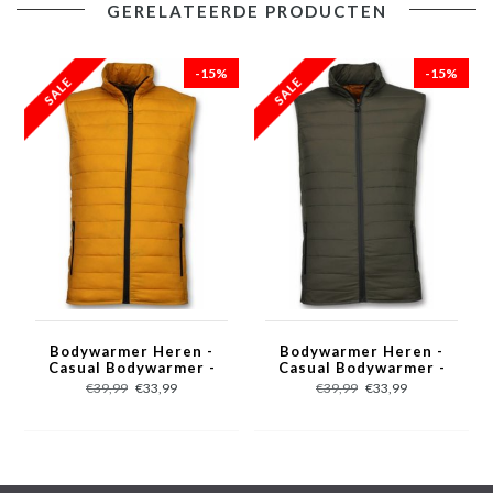
GERELATEERDE PRODUCTEN
- Heren Bodywarmer
- Kleur: Zie afbeelding
- Lengte: Kort
-15%
-15%
- Pasvorm: Slim Fit
- Patroon: Blanco
- Sluiting: Rits
- Materiaal: 100% Nylon
- Voering: 100% Polyester
- Zakken: 2 Jaszakken, 2 Binnenzakken
- Seizoen: Voorjaar, Herfst
- Wasvoorschrift: Stomerij
- Beschikbare Maten: XS - S - M - L - XL - XXL
Bodywarmer Heren -
Bodywarmer Heren -
Casual Bodywarmer -
Casual Bodywarmer -
Geel
Groen
€39,99
€33,99
€39,99
€33,99