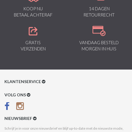
KOOP NU
14 DAGEN
BETAAL ACHTERAF
RETOURRECHT
GRATIS
VANDAAG BESTELD
VERZENDEN
MORGEN IN HUIS
KLANTENSERVICE
Klantenservice
VOLG ONS
Betaalmethoden
Verzenden & Retour
NIEUWSBRIEF
Betaal na Ontvangst
Schrijf je in voor onze nieuwsbrief en blijf up-to-date met de nieuwste mode,