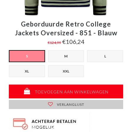
Geborduurde Retro College
Jackets Oversized - 851 - Blauw
€106,24
€124,99
S
M
L
XL
XXL
TOEVOEGEN AAN WINKELWAGEN
VERLANGLIJST