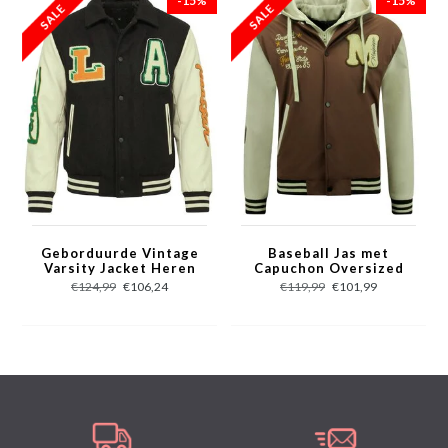
-15%
-15%
- Patroon: Print, Applicaties
- Sluiting: Drukknopen
- Voering: 100% Polyester
- Mouwen : Kunstleer
- Zakken: 2 Jaszakken en Binnenzak
- Seizoen: Winter
- Wasvoorschrift: Machinewas 30 graden / Stomerij
- Beschikbare maten: S - M - L - XL - XXL
Geborduurde Vintage
Baseball Jas met
Varsity Jacket Heren
Capuchon Oversized
Oversized - 851 -
-8632- Bruin
€124,99
€106,24
€119,99
€101,99
Zwart