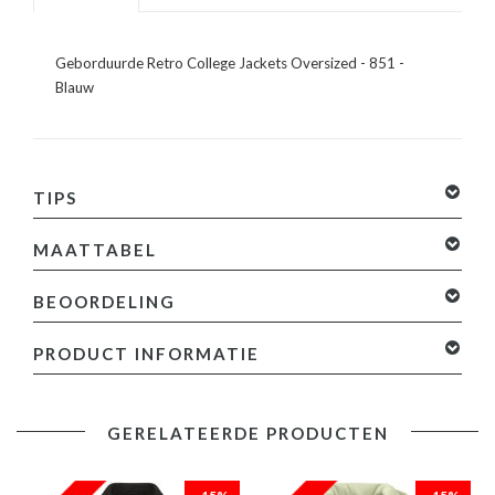
Geborduurde Retro College Jackets Oversized - 851 -
Blauw
TIPS
MAATTABEL
BEOORDELING
0 sterren op basis van 0 beoordelingen
Je beoordeling
PRODUCT INFORMATIE
toevoegen
Specificaties:
GERELATEERDE PRODUCTEN
- Geborduurde Retro College Jackets Oversized
- Lengte: Kort / Oversized
- Pasvorm: Los Fit / Oversized