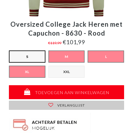
Oversized College Jack Heren met
Capuchon - 8630 - Rood
€101,99
€119,99
S
M
L
XL
XXL
TOEVOEGEN AAN WINKELWAGEN
VERLANGLIJST