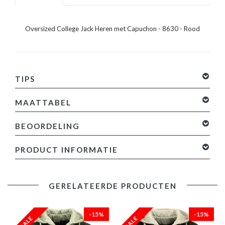
Oversized College Jack Heren met Capuchon - 8630 - Rood
TIPS
MAATTABEL
BEOORDELING
0 sterren op basis van 0 beoordelingen
Je beoordeling
PRODUCT INFORMATIE
toevoegen
Specificaties:
GERELATEERDE PRODUCTEN
- Oversized College Jack Heren met Capuchon
- Lengte: Kort / Oversized
- Pasvorm: Los Fit / Oversized
-15%
-15%