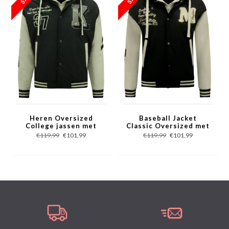
- Patroon: Print, Applicaties
- Sluiting: Drukknopen
- Materiaal: 100% Polyester
- Zakken: 2 Jaszakken en Binnenzak
- Seizoen: Winter
- Wasvoorschrift: Machinewas 30 graden / Stomerij
- Beschikbare maten: S - M - L - XL - XXL
Heren Oversized
Baseball Jacket
College jassen met
Classic Oversized met
Capuchon - 8630 -
Capuchon -8632-
€119,99
€101,99
€119,99
€101,99
Zwart
Zwart