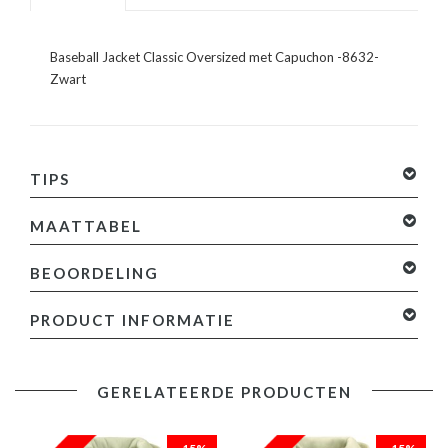
Baseball Jacket Classic Oversized met Capuchon -8632-
Zwart
TIPS
MAATTABEL
BEOORDELING
0 sterren op basis van 0 beoordelingen
Je beoordeling
PRODUCT INFORMATIE
toevoegen
Specificaties:
GERELATEERDE PRODUCTEN
- Baseball Jacket Classic Oversized met Capuchon
- Lengte: Kort / Oversized
- Pasvorm: Los Fit / Oversized