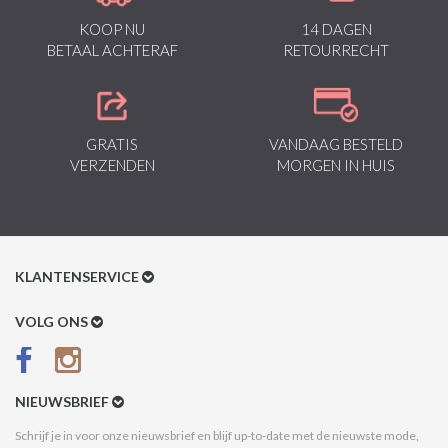
KOOP NU
14 DAGEN
BETAAL ACHTERAF
RETOURRECHT
GRATIS
VANDAAG BESTELD
VERZENDEN
MORGEN IN HUIS
KLANTENSERVICE
Klantenservice
VOLG ONS
Betaalmethoden
Verzenden & Retour
NIEUWSBRIEF
Betaal na Ontvangst
Schrijf je in voor onze nieuwsbrief en blijf up-to-date met de nieuwste mode,