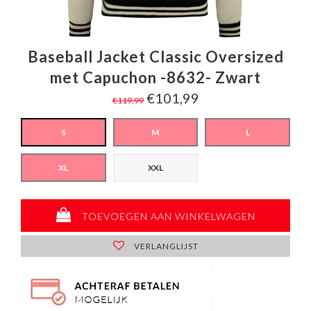
Baseball Jacket Classic Oversized
met Capuchon -8632- Zwart
€101,99
€119,99
S
M
L
XL
XXL
TOEVOEGEN AAN WINKELWAGEN
VERLANGLIJST