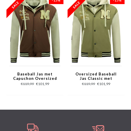
-15%
-15%
- Patroon: Print, Applicaties
- Sluiting: Drukknopen
- Materiaal: 100% Polyester
- Zakken: 2 Jaszakken en Binnenzak
- Seizoen: Winter
- Wasvoorschrift: Machinewas 30 graden / Stomerij
- Beschikbare maten: S - M - L - XL - XXL
Baseball Jas met
Oversized Baseball
Capuchon Oversized
Jas Classic met
-8632- Bruin
Capuchon -8632-
€119,99
€101,99
€119,99
€101,99
Groen