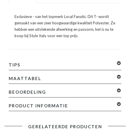
Exclusieve - van het topmerk Local Fanatic. Dit T- wordt
gemaakt van een zeer hoogwaardige kwaliteit Polyester. Ze
hebben een uitstekende afwerking en pasvorm, het is nu te
koop bij Style Italy voor een top prijs.
TIPS
MAATTABEL
BEOORDELING
0 sterren op basis van 0 beoordelingen
Je beoordeling
PRODUCT INFORMATIE
toevoegen
Specificaties:
GERELATEERDE PRODUCTEN
- Kleur: Zie Afbeelding