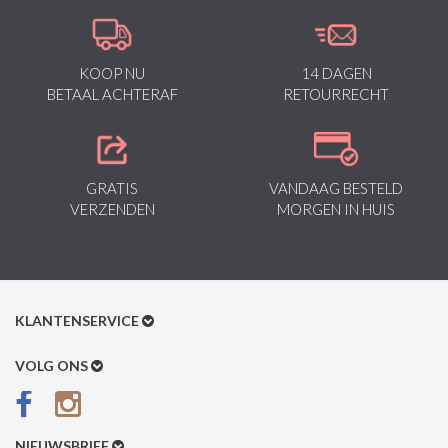
gegarandeerd staan voor kwaliteit van vooruitstrevende stoffen in
Italiaanse pasvormen.
KOOP NU
14 DAGEN
BETAAL ACHTERAF
RETOURRECHT
GRATIS
VANDAAG BESTELD
VERZENDEN
MORGEN IN HUIS
KLANTENSERVICE
Klantenservice
VOLG ONS
Betaalmethoden
Verzenden & Retour
NIEUWSBRIEF