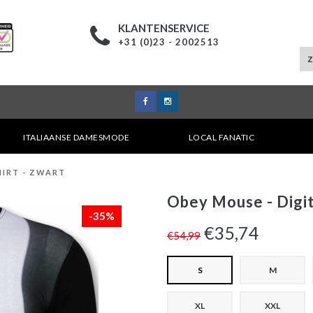
KLANTENSERVICE
+31 (0)23 - 2002513
ITALIAANSE DAMESMODE
LOCAL FANATIC
HIRT - ZWART
Obey Mouse - Digit
-35%
€35,74
€54,99
S
M
XL
XXL