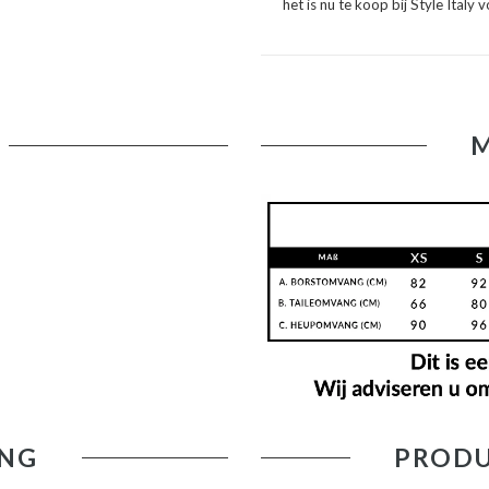
het is nu te koop bij Style Italy v
NG
PRODU