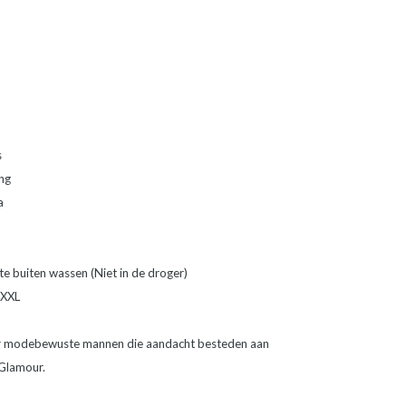
s
ng
a
e buiten wassen (Niet in de droger)
 XXL
or modebewuste mannen die aandacht besteden aan
 Glamour.