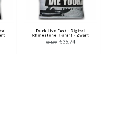
tal
Duck Live Fast - Digital
art
Rhinestone T-shirt - Zwart
€35,74
€54,99