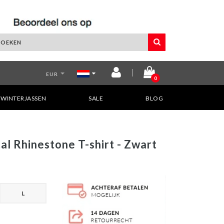
EUR
0
WINTERJASSEN
SALE
BLOG
al Rhinestone T-shirt - Zwart
L