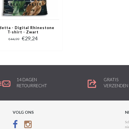
detta - Digital Rhinestone
T-shirt - Zwart
€29,24
€44,99
14 DAGEN
GRATIS
RETOURRECHT
VERZENDEN
VOLG ONS
N
Sc
ni