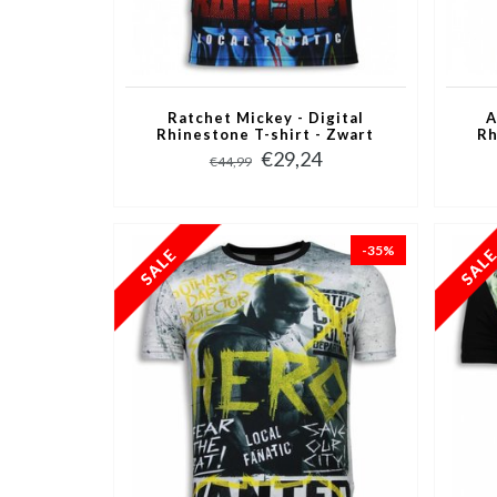
Ratchet Mickey - Digital
A
Rhinestone T-shirt - Zwart
Rh
€29,24
€44,99
-35%