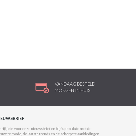
VANDAAG BESTELD
MORGEN IN HUIS
IEUWSBRIEF
hrijf je in voor onze nieuwsbrief en blijf up-to-date met de
euwste mode, de laatste trends en de scherpste aanbiedingen.