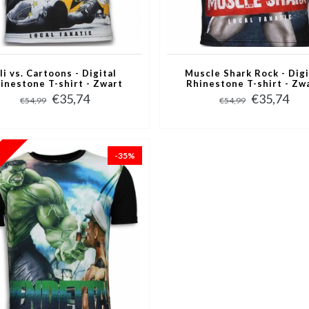
li vs. Cartoons - Digital
Muscle Shark Rock - Digi
inestone T-shirt - Zwart
Rhinestone T-shirt - Zw
€35,74
€35,74
€54,99
€54,99
-35%