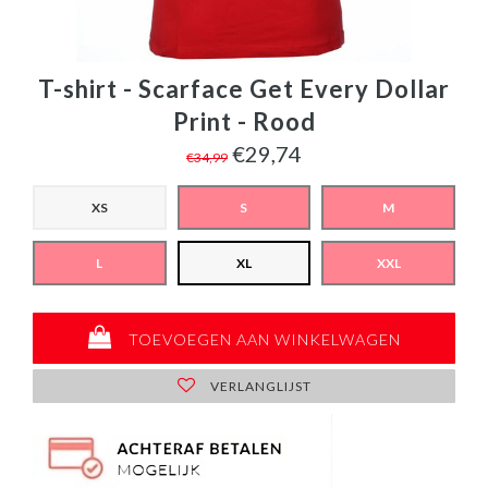
T-shirt - Scarface Get Every Dollar
Print - Rood
€29,74
€34,99
XS
S
M
L
XL
XXL
TOEVOEGEN AAN WINKELWAGEN
VERLANGLIJST