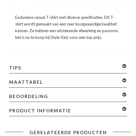
Exclusieve casual T-shirt met diverse specificaties. Dit T-
shirt wordt gemaakt van een zeer hoogwaardige kwaliteit
katoen. Ze hebben een uitstekende afwerking en pasvorm,
het is nu te koop bij Style Italy voor een top prijs.
TIPS
MAATTABEL
BEOORDELING
0 sterren op basis van 0 beoordelingen
Je beoordeling
PRODUCT INFORMATIE
toevoegen
Specificaties:
GERELATEERDE PRODUCTEN
- Kleur: Zie Afbeelding