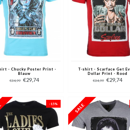
hirt - Chucky Poster Print -
T-shirt - Scarface Get E
Blauw
Dollar Print - Rood
€29,74
€29,74
€34,99
€34,99
-15%