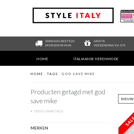
VANDAAG BESTELD
GRATIS
MORGEN IN HUIS
VERZENDING V.A. €75
HOME
ITALIAANSE HERENMODE
HOME
/
TAGS
/
GOD SAVE MIKE
Producten getagd met god
save mike
TERUG NAAR TAGS
MERKEN