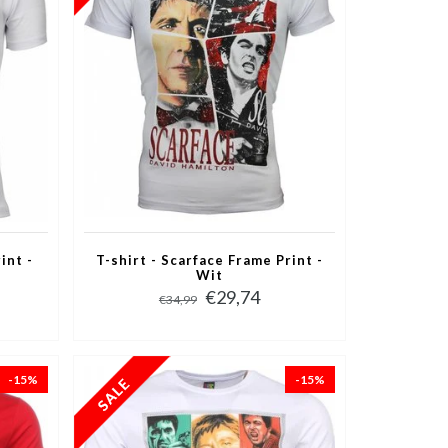
int -
T-shirt - Scarface Frame Print -
Wit
€29,74
€34,99
-15%
-15%