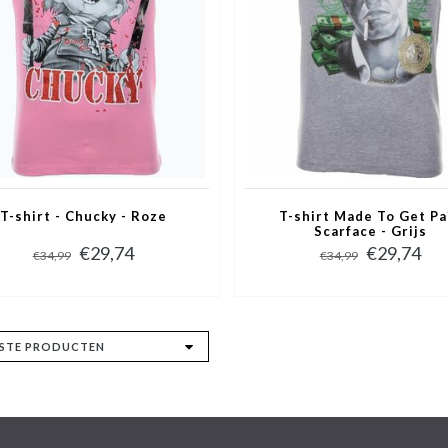
T-shirt - Chucky - Roze
T-shirt Made To Get Pa
Scarface - Grijs
€29,74
€29,74
€34,99
€34,99