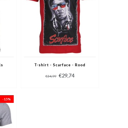
js
T-shirt - Scarface - Rood
€29,74
€34,99
-15%