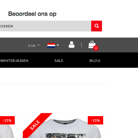
EUR
0
WINTERJASSEN
SALE
BLOG
-15%
-15%