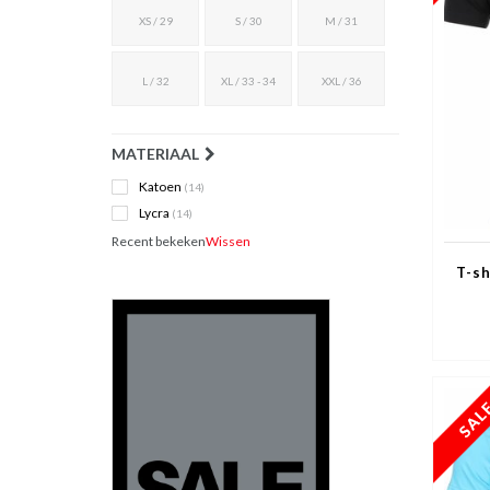
XS / 29
S / 30
M / 31
L / 32
XL / 33 - 34
XXL / 36
MATERIAAL
Katoen
(14)
Lycra
(14)
Recent bekeken
Wissen
T-sh