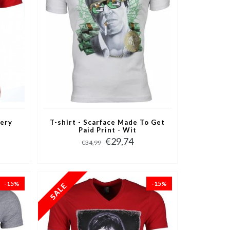
very
T-shirt - Scarface Made To Get
Paid Print - Wit
€29,74
€34,99
-15%
-15%