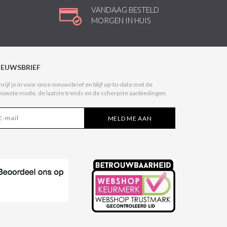
VANDAAG BESTELD
MORGEN IN HUIS
IEUWSBRIEF
hrijf je in voor onze nieuwsbrief en blijf up-to-date met de
euwste mode, de laatste trends en de scherpste aanbiedingen.
MELD ME AAN