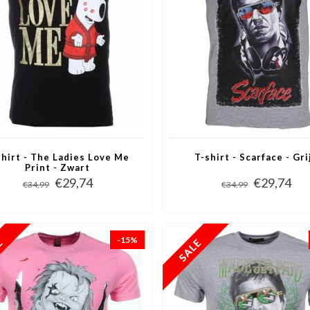
shirt - The Ladies Love Me
T-shirt - Scarface - Gri
Print - Zwart
€29,74
€29,74
€34,99
€34,99
-15%