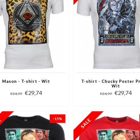
Mason - T-shirt - Wit
T-shirt - Chucky Poster Pr
Wit
€29,74
€29,74
€34,99
€34,99
-15%