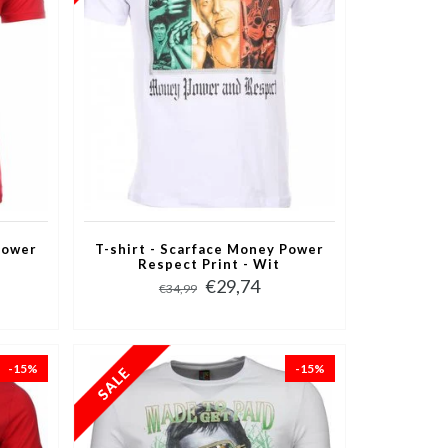
Power
T-shirt - Scarface Money Power
Respect Print - Wit
€29,74
€34,99
-15%
-15%