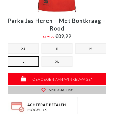
Parka Jas Heren – Met Bontkraag –
Rood
€89,99
€179,99
XS
S
M
L
XL
TOEVOEGEN AAN WINKELWAGEN
VERLANGLIJST