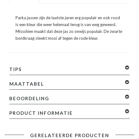
Parka jassen zijn de laatste jaren erg populair en ook rood
is een kleur die weer helemaal terug is van weg geweest.
Misschien maakt dat deze jas zo onwijs populair. De zwarte
bontkraag steekt mooi af tegen de rode kleur.
TIPS
MAATTABEL
BEOORDELING
0 sterren op basis van 0 beoordelingen
Je beoordeling
PRODUCT INFORMATIE
toevoegen
Productinformatie:
GERELATEERDE PRODUCTEN