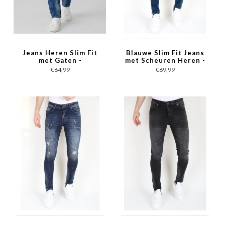
Jeans Heren Slim Fit
Blauwe Slim Fit Jeans
met Gaten -
met Scheuren Heren -
Spijkerbroek Heren
MM118- Blauw
€64,99
€69,99
Volwassenen -Stretch
Jeans Heren -8228-
Blauw