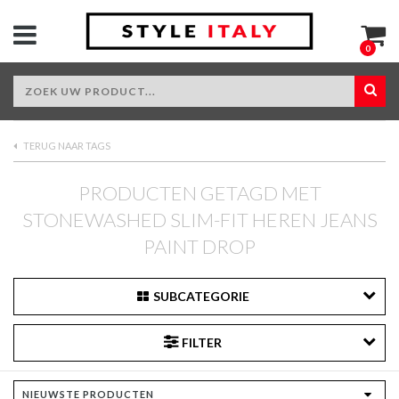
0
TERUG NAAR TAGS
PRODUCTEN GETAGD MET
STONEWASHED SLIM-FIT HEREN JEANS
PAINT DROP
SUBCATEGORIE
FILTER