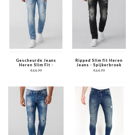
Gescheurde Jeans
Ripped Slim fit Heren
Heren Slim Fit -
Jeans - Spijkerbroek
Spijkerbroek Heren
Heren Volwassenen -
€64,99
€64,99
Volwassenen -Stretch
Stretch Jeans Heren
Jeans Heren -8409-
-8383- Zwart
Licht Blauw