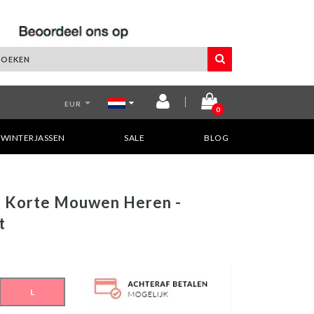
EUR
0
WINTERJASSEN
SALE
BLOG
s - Korte Mouwen Heren -
t
L