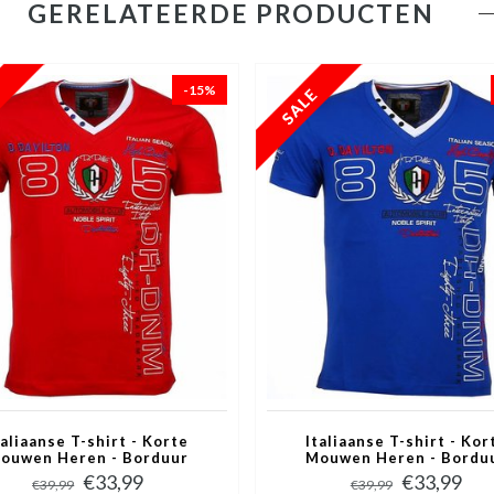
GERELATEERDE PRODUCTEN
-15%
taliaanse T-shirt - Korte
Italiaanse T-shirt - Kor
ouwen Heren - Borduur
Mouwen Heren - Bordu
Automobile Club - Rood
Automobile Club - Bla
€33,99
€33,99
€39,99
€39,99