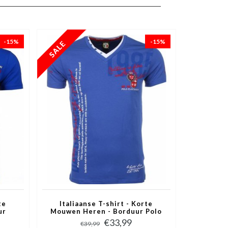
-15%
-15%
te
Italiaanse T-shirt - Korte
ur
Mouwen Heren - Borduur Polo
uw
Club - Blauw
€33,99
€39,99