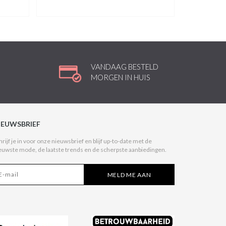
VANDAAG BESTELD
MORGEN IN HUIS
IEUWSBRIEF
hrijf je in voor onze nieuwsbrief en blijf up-to-date met de
euwste mode, de laatste trends en de scherpste aanbiedingen.
MELD ME AAN