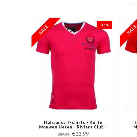
-15%
Italiaanse T-shirts - Korte
I
Mouwen Heren - Riviera Club -
M
Roze
€33,99
€39,99