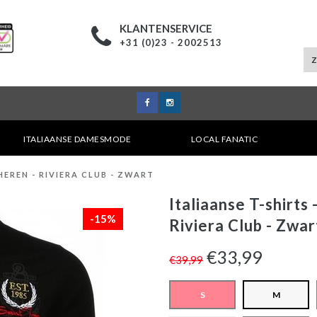
KLANTENSERVICE
+31 (0)23 - 2002513
ITALIAANSE DAMESMODE
LOCAL FANATIC
EREN - RIVIERA CLUB - ZWART
Italiaanse T-shirt
-15%
Riviera Club - Zwar
€33,99
€39,99
S
M