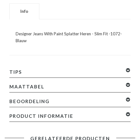
Info
Designer Jeans With Paint Splatter Heren - Slim Fit -1072-
Blauw
TIPS
MAATTABEL
BEOORDELING
0 sterren op basis van 0 beoordelingen
Je beoordeling
PRODUCT INFORMATIE
toevoegen
Specificaties:
GERELATEERDE PRODUCTEN
- Designer Jeans With Paint Splatter Heren - Slim Fit