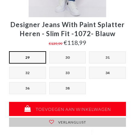
Designer Jeans With Paint Splatter
Heren - Slim Fit -1072- Blauw
€118,99
€139,99
29
30
31
32
33
34
36
38
TOEVOEGEN AAN WINKELWAGEN
VERLANGLIJST