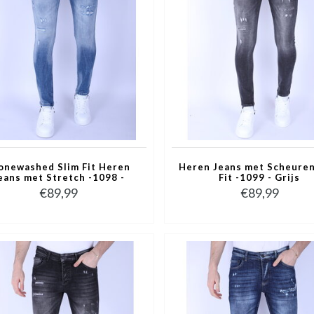
onewashed Slim Fit Heren
Heren Jeans met Scheuren
eans met Stretch -1098 -
Fit -1099 - Grijs
Blauw
€89,99
€89,99