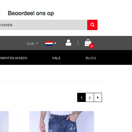
EUR
0
WINTERJASSEN
SALE
BLOG
1
2