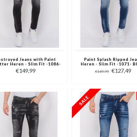
stroyed Jeans with Paint
Paint Splash Ripped Je
tter Heren - Slim Fit -1086-
Heren - Slim Fit -1071- B
Zwart
€149,99
€127,49
€149,99