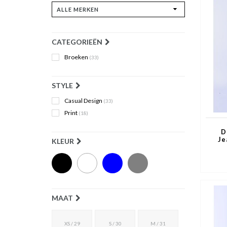
CATEGORIEËN
Broeken
(33)
STYLE
Casual Design
(33)
Print
(18)
D
Je
KLEUR
MAAT
XS / 29
S / 30
M / 31