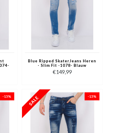
nt
Blue Ripped SkaterJeans Heren
1074-
- Slim Fit -1078- Blauw
€149,99
-15%
-15%