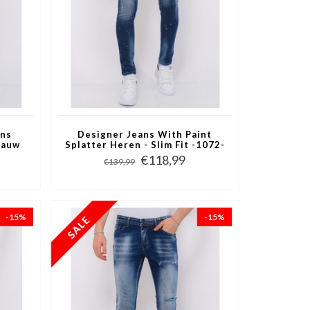
ans
Designer Jeans With Paint
lauw
Splatter Heren - Slim Fit -1072-
Blauw
€118,99
€139,99
-15%
-15%