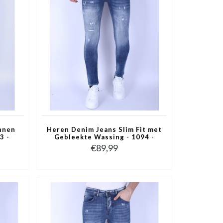
nnen
Heren Denim Jeans Slim Fit met
3 -
Gebleekte Wassing - 1094 -
Blauw
€89,99