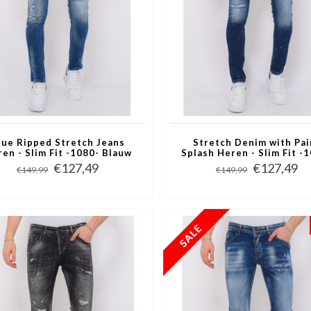
lue Ripped Stretch Jeans
Stretch Denim with Pai
en - Slim Fit -1080- Blauw
Splash Heren - Slim Fit -
Blauw
€127,49
€127,49
€149,99
€149,99