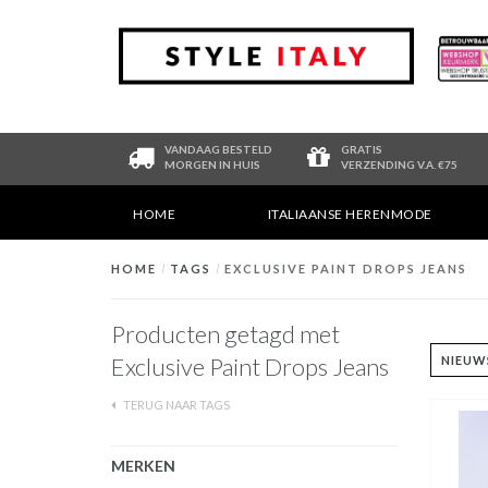
VANDAAG BESTELD
GRATIS
MORGEN IN HUIS
VERZENDING V.A. €75
HOME
ITALIAANSE HERENMODE
HOME
/
TAGS
/
EXCLUSIVE PAINT DROPS JEANS
Producten getagd met
Exclusive Paint Drops Jeans
TERUG NAAR TAGS
MERKEN