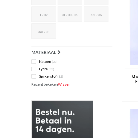
L / 32
XL / 33 - 34
XXL / 36
3XL / 38
MATERIAAL
Katoen
(33)
Lycra
(33)
Spijkerstof
Ma
(32)
F
Recent bekeken
Wissen