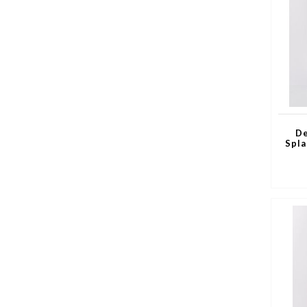
De
Spla