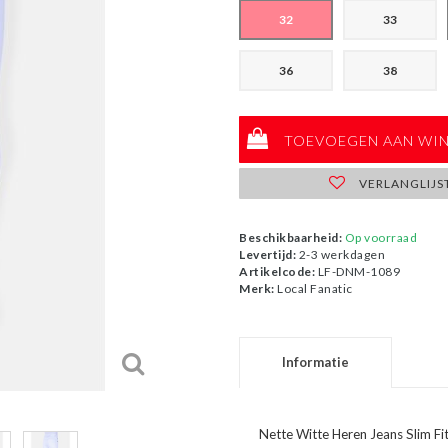
32
33
36
38
TOEVOEGEN AAN WI
VERLANGLIJS
Beschikbaarheid:
Op voorraad
Levertijd:
2-3 werkdagen
Artikelcode:
LF-DNM-1089
Merk:
Local Fanatic
Informatie
Nette Witte Heren Jeans Slim Fi