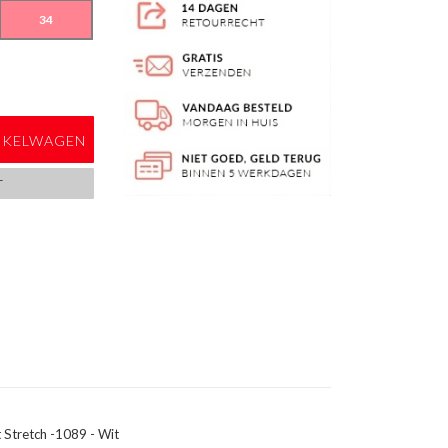
34
NKELWAGEN
T
t Stretch -1089 - Wit