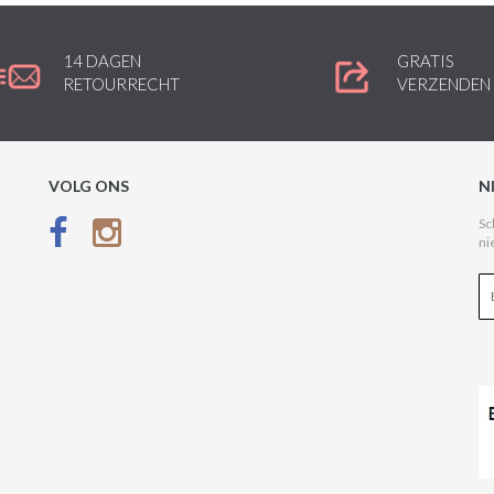
14 DAGEN
GRATIS
RETOURRECHT
VERZENDEN
VOLG ONS
N
Sc
ni