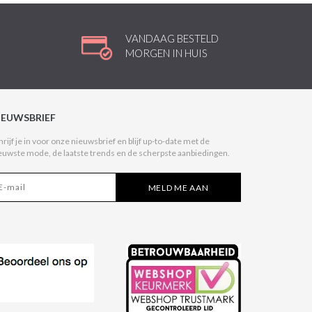
VANDAAG BESTELD
MORGEN IN HUIS
IEUWSBRIEF
hrijf je in voor onze nieuwsbrief en blijf up-to-date met de
euwste mode, de laatste trends en de scherpste aanbiedingen.
MELD ME AAN