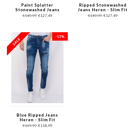
Paint Splatter
Ripped Stonewashed
Stonewashed Jeans
Jeans Heren - Slim Fit
Mens - Slim Fit -1079-
-1073- Blauw
€149,99
€127,49
€149,99
€127,49
Blauw
-15%
Blue Ripped Jeans
Heren - Slim Fit
-1081- Blauw
€139,99
€118,99