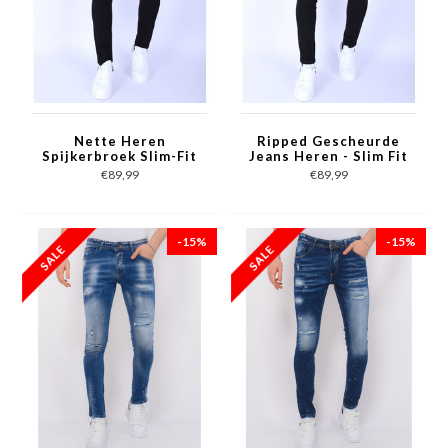
Nette Heren
Ripped Gescheurde
Spijkerbroek Slim-Fit
Jeans Heren - Slim Fit
met Stretch -1091-
-1092- Zwart
€89,99
€89,99
Zwart
-15%
-15%