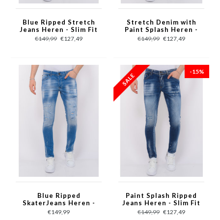
Blue Ripped Stretch
Stretch Denim with
Jeans Heren - Slim Fit
Paint Splash Heren -
-1080- Blauw
Slim Fit -1074- Blauw
€149,99
€127,49
€149,99
€127,49
-15%
Blue Ripped
Paint Splash Ripped
SkaterJeans Heren -
Jeans Heren - Slim Fit
Slim Fit -1078- Blauw
-1071- Blauw
€149,99
€149,99
€127,49