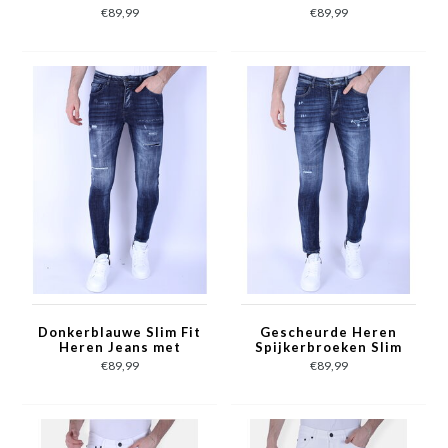
Stretch -1098 - Blauw
-1099 - Grijs
€89,99
€89,99
Donkerblauwe Slim Fit
Gescheurde Heren
Heren Jeans met
Spijkerbroeken Slim
Gaten - 1101 - Blauw
Fit -1100 - Blauw
€89,99
€89,99