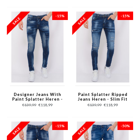
-15%
-15%
Designer Jeans With
Paint Splatter Ripped
Paint Splatter Heren -
Jeans Heren - Slim Fit
Slim Fit -1072- Blauw
-1075- Blauw
€139,99
€118,99
€139,99
€118,99
-15%
-50%