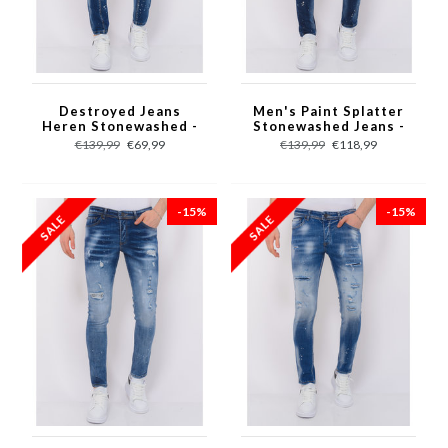
Destroyed Jeans
Men's Paint Splatter
Heren Stonewashed -
Stonewashed Jeans -
Slim Fit -1083- Blauw
Slim Fit -1077- Blauw
€139,99
€69,99
€139,99
€118,99
-15%
-15%