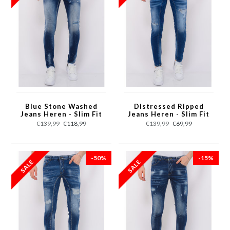
Blue Stone Washed
Distressed Ripped
Jeans Heren - Slim Fit
Jeans Heren - Slim Fit
-1076- Blauw
-1082- Blauw
€139,99
€118,99
€139,99
€69,99
-50%
-15%