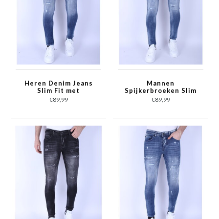
Heren Denim Jeans
Mannen
Slim Fit met
Spijkerbroeken Slim
Gebleekte Wassing -
Fit met Scheuren -
€89,99
€89,99
1094 - Blauw
1095 - Blauw