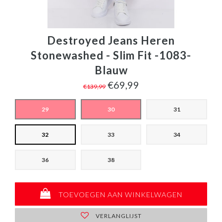
Destroyed Jeans Heren
Stonewashed - Slim Fit -1083-
Blauw
€69,99
€139,99
29
30
31
32
33
34
36
38
TOEVOEGEN AAN WINKELWAGEN
VERLANGLIJST