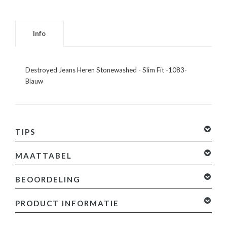
Info
Destroyed Jeans Heren Stonewashed - Slim Fit -1083-
Blauw
TIPS
MAATTABEL
BEOORDELING
0 sterren op basis van 0 beoordelingen
Je beoordeling
PRODUCT INFORMATIE
toevoegen