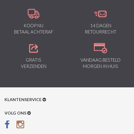
- Kleur: Zie Afbeelding
- Artikelcode: LF-DNM-1095
- Lengte: Standaard 34
KOOP NU
14 DAGEN
- Pasvorm: Slim Fit / Stretch
BETAAL ACHTERAF
RETOURRECHT
- Patroon: Jeans met Scheuren
- Sluiting: Knopen
- Materiaal: 98% Coton, 2% Spandex
GRATIS
VANDAAG BESTELD
- Weefsel: Denimweefsel
VERZENDEN
MORGEN IN HUIS
- Zakken: 2 Voorzakken, 2 Achterzakken
- Wasvoorschrift: Machinewas 30 graden (Niet in de droger)
- Beschikbare maten: 29 - 30 - 31 - 32 - 33 - 34 - 36 - 38
KLANTENSERVICE
Klantenservice
VOLG ONS
Betaalmethoden
Verzenden & Retour