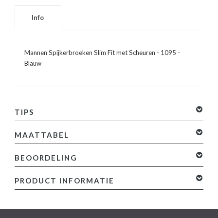
Info
Mannen Spijkerbroeken Slim Fit met Scheuren - 1095 -
Blauw
TIPS
MAATTABEL
BEOORDELING
0 sterren op basis van 0 beoordelingen
Je beoordeling
PRODUCT INFORMATIE
toevoegen
Specificaties:
- Mannen Spijkerbroeken Slim Fit met Scheuren