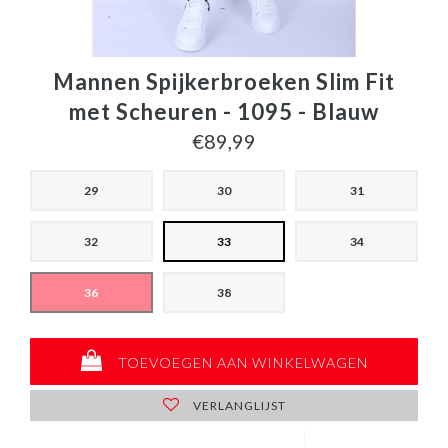
Mannen Spijkerbroeken Slim Fit
met Scheuren - 1095 - Blauw
€89,99
29
30
31
32
33
34
36
38
TOEVOEGEN AAN WINKELWAGEN
VERLANGLIJST