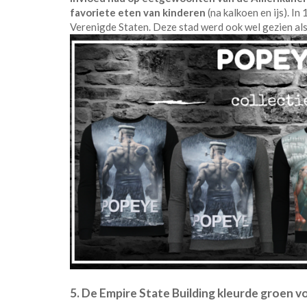
favoriete eten van kinderen
(na kalkoen en ijs). I
Verenigde Staten. Deze stad werd ook wel gezien al
5. De Empire State Building kleurde groen 