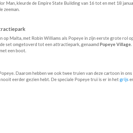
or Man, kleurde de Empire State Building van 16 tot en met 18 janua
de zeeman.
tractiepark
 op Malta, met Robin Williams als Popeye in zijn eerste grote rol o
d de set omgetoverd tot een attractiepark, genaamd
Popeye Village
.
met een boot.
 Popeye. Daarom hebben we ook twee truien van deze cartoon in ons
ooit eerder gezien hebt. De speciale Popeye trui is er in het
grijs
e