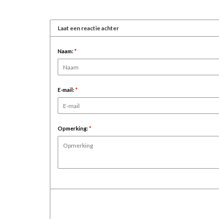
Laat een reactie achter
Naam:
*
E-mail:
*
Opmerking:
*