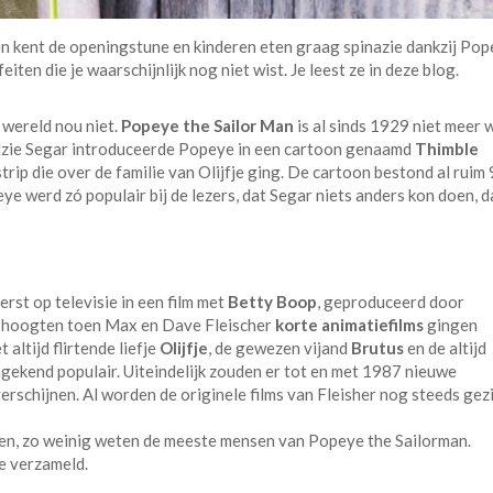
n kent de openingstune en kinderen eten graag spinazie dankzij Po
iten die je waarschijnlijk nog niet wist. Je leest ze in deze blog.
 wereld nou niet.
Popeye the Sailor Man
is al sinds 1929 niet meer 
 Elzie Segar introduceerde Popeye in een cartoon genaamd
Thimble
strip die over de familie van Olijfje ging. De cartoon bestond al ruim 
e werd zó populair bij de lezers, dat Segar niets anders kon doen, d
rst op televisie in een film met
Betty Boop
, geproduceerd door
e hoogten toen Max en Dave Fleischer
korte animatiefilms
gingen
altijd flirtende liefje
Olijfje
, de gewezen vijand
Brutus
en de altijd
ekend populair. Uiteindelijk zouden er tot en met 1987 nieuwe
erschijnen. Al worden de originele films van Fleisher nog steeds gez
n, zo weinig weten de meeste mensen van Popeye the Sailorman.
e verzameld.