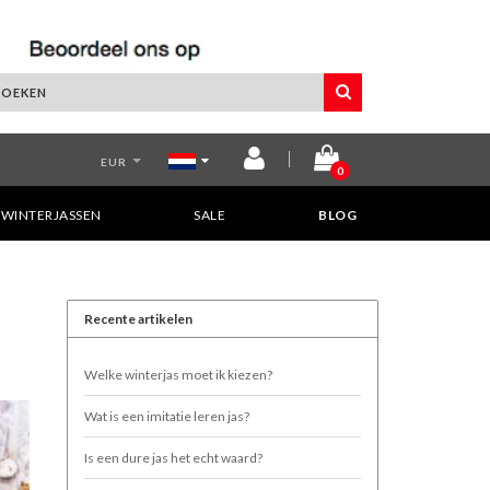
EUR
0
WINTERJASSEN
SALE
BLOG
Recente artikelen
Welke winterjas moet ik kiezen?
Wat is een imitatie leren jas?
Is een dure jas het echt waard?