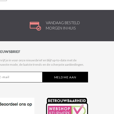
VANDAAG BESTELD
MORGEN IN HUIS
IEUWSBRIEF
hrijf je in voor onze nieuwsbrief en blijf up-to-date met de
euwste mode, de laatste trends en de scherpste aanbiedingen.
MELD ME AAN