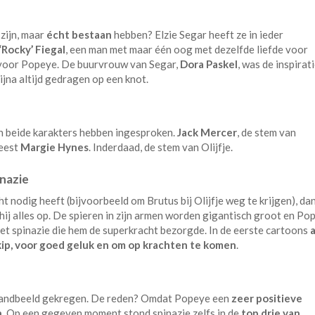
zijn, maar
écht bestaan
hebben? Elzie Segar heeft ze in ieder
‘Rocky’ Fiegal
, een man met maar één oog met dezelfde liefde voor
l voor Popeye. De buurvrouw van Segar,
Dora Paskel
, was de inspirat
ijna altijd gedragen op een knot.
an beide karakters hebben ingesproken.
Jack Mercer
, de stem van
weest
Margie Hynes
. Inderdaad, de stem van Olijfje.
inazie
nodig heeft (bijvoorbeeld om Brutus bij Olijfje weg te krijgen), da
hij alles op. De spieren in zijn armen worden gigantisch groot en Po
iet spinazie die hem de superkracht bezorgde. In de eerste cartoons
a
ip,
voor goed geluk en om op krachten te komen
.
standbeeld gekregen. De reden? Omdat Popeye een
zeer positieve
n
. Op een gegeven moment stond spinazie zelfs in de
top drie van