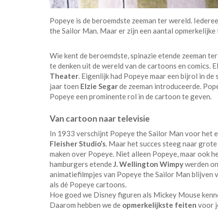
Popeye is de beroemdste zeeman ter wereld. Iederee
the Sailor Man. Maar er zijn een aantal opmerkelijke fe
Wie kent de beroemdste, spinazie etende zeeman ter
te denken uit de wereld van de cartoons en comics.
Theater
. Eigenlijk had Popeye maar een bijrol in de 
jaar toen
Elzie Segar
de zeeman introduceerde. Popey
Popeye een prominente rol in de cartoon te geven.
Van cartoon naar televisie
In 1933 verschijnt Popeye the Sailor Man voor het ee
Fleisher Studio’s
. Maar het succes steeg naar grot
maken over Popeye. Niet alleen Popeye, maar ook het 
hamburgers etende
J. Wellington Wimpy
werden ong
animatiefilmpjes van Popeye the Sailor Man blijven v
als dé Popeye cartoons.
Hoe goed we Disney figuren als Mickey Mouse kenne
Daarom hebben we de
opmerkelijkste feiten
voor j