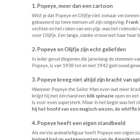
1. Popeye, meer dan een cartoon
Wist je dat Popeye en Olijfje niet zomaar verzonnen 
gebaseerd op twee mensen uit zijn omgeving.
Frank 
vechten en het roken van een pijp, was het rolmode
voor Olijfje. Een lange, slanke vrouw met haar haar b
2. Popeye en Olijfje zijn echt geliefden
In ieder geval diegenen die jarenlang de stemmen v
Popeye, is van 1938 tot en met 1942 getrouwd ge
3. Popeye kreeg niet altijd zijn kracht van sp
Wanneer Popeye the Sailor Man even wat meer kracht 
knijpt hij met één hand een
blik spinazie
open en eet 
is voor even supersterk. Maar in het begin was het n
hij het hoofd van een magisch wezen, de whiffle k
4. Popeye heeft een eigen standbeeld
Als eerste animatiefiguur heeft Popeye een eigen 
invloed had op eetgewoonten van de Amerikane