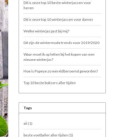
Dit is onze top 10 beste winterjassen voor
heren
Dit is onze top 10 winterjassen voor dames
Welke winterjas past bij mij?
Dit zijn de wintermode trends voor 2019/2020
Waar moet ik op letten bij het kopen van een
nieuwe winterjas?
Hoe is Popeye zo wereldberoemd geworden?
Top 10 beste boksers aller tijden
Tags
ali
(1)
beste voetballer aller tijden
(1)