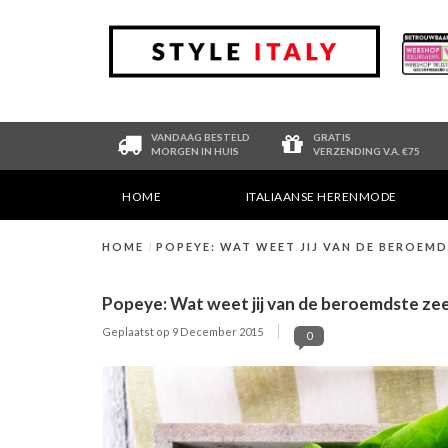
VANDAAG BESTELD
GRATIS
MORGEN IN HUIS
VERZENDING V.A. €75
HOME
ITALIAANSE HERENMODE
HOME
/
POPEYE: WAT WEET JIJ VAN DE BEROEM
Popeye: Wat weet jij van de beroemdste ze
Geplaatst op
9 December 2015
0