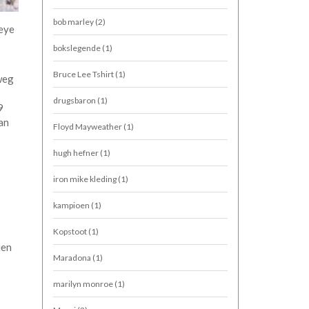
bob marley
(2)
peye
bokslegende
(1)
Bruce Lee Tshirt
(1)
weg
drugsbaron
(1)
9
an
Floyd Mayweather
(1)
hugh hefner
(1)
iron mike kleding
(1)
kampioen
(1)
Kopstoot
(1)
ien
Maradona
(1)
marilyn monroe
(1)