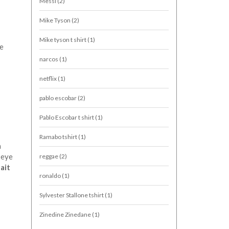
Messi
(2)
Mike Tyson
(2)
Mike tyson t shirt
(1)
ie
narcos
(1)
netflix
(1)
pablo escobar
(2)
Pablo Escobar t shirt
(1)
Ramabo tshirt
(1)
n
peye
reggae
(2)
ait
ronaldo
(1)
Sylvester Stallone tshirt
(1)
Zinedine Zinedane
(1)