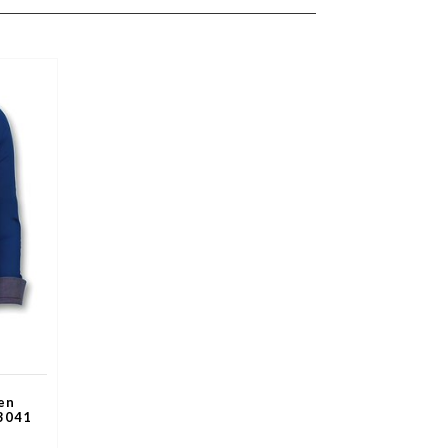
en
 3041