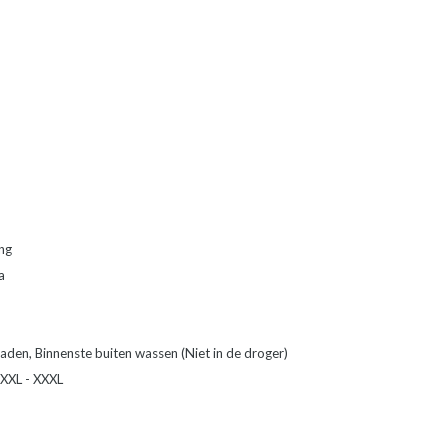
ng
a
aden, Binnenste buiten wassen (Niet in de droger)
- XXL - XXXL