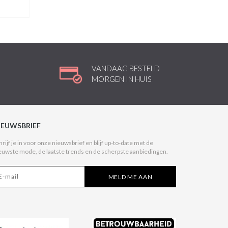
VANDAAG BESTELD
MORGEN IN HUIS
IEUWSBRIEF
hrijf je in voor onze nieuwsbrief en blijf up-to-date met de
euwste mode, de laatste trends en de scherpste aanbiedingen.
MELD ME AAN