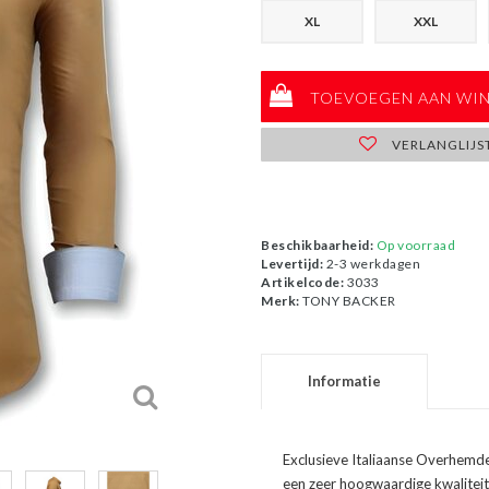
XL
XXL
TOEVOEGEN AAN WI
VERLANGLIJS
Beschikbaarheid:
Op voorraad
Levertijd:
2-3 werkdagen
Artikelcode:
3033
Merk:
TONY BACKER
Informatie
Exclusieve Italiaanse Overhemde
een zeer hoogwaardige kwaliteit