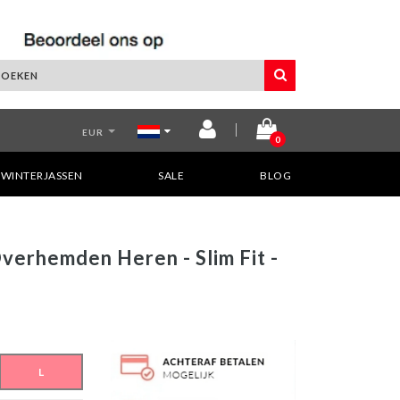
EUR
0
WINTERJASSEN
SALE
BLOG
Overhemden Heren - Slim Fit -
L